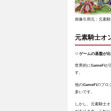
画像引用元：元素騎
元素騎士オ
ゲームの基盤が出
世界的に
GameFi
が
す。
他の
GameFi
のプロ
多いです。
しかし、元素騎士オ
があります。これに