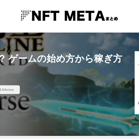
？ ゲームの始め方から稼ぎ方
144view