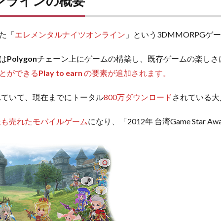
ンラインの概要
た「
エレメンタルナイツオンライン
」という3DMMORPGゲ
は
Polygon
チェーン上にゲームの構築し、既存ゲームの楽しさ
とができる
Play to earn
の要素が追加されます。
されていて、現在までにトータル
800万ダウンロード
されている大
最も売れたモバイルゲーム
になり、「2012年 台湾Game Star 