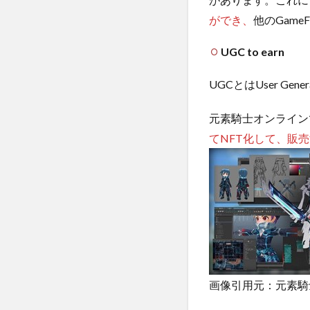
ができ、
他のGame
UGC to earn
UGCとはUser G
元素騎士オンライン
てNFT化して、販
画像引用元：元素騎士o