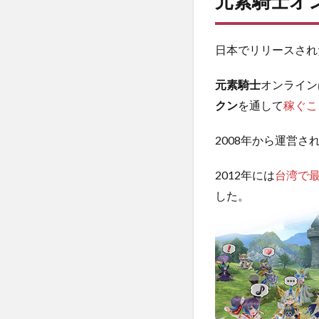
元素騎士オ
日本でリリースされ
元素騎士
オンライン
クン
を通して
稼ぐこ
2008年から運営
2012年には
台湾で
した。