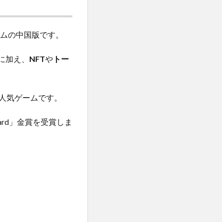
ームの中国版です。
に加え、
NFT
や
トー
人気ゲームです。
Award」金賞を受賞しま