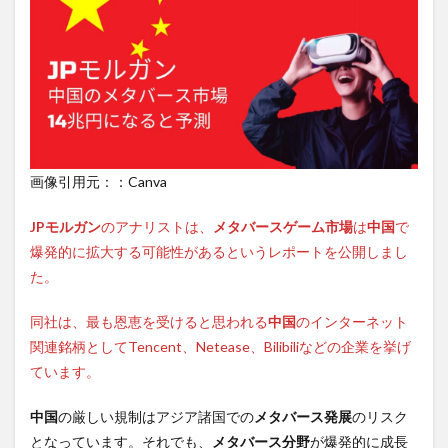
画像引用元：：Canva
JPモルガン
のアナリストは、
メタバースゲーム市場
は
中国
で
爆発的に拡大する可能性があるというレポートを公開しまし
た。
同社は、最も恩恵を受けると思われる
中国
のインターネット
関連銘柄としてTencent、Netease、Bilibiliなどの企業を挙げ
ています。
中国
の厳しい規制はアジア諸国での
メタバース発展
のリスク
となっています。それでも、
メタバース分野
が爆発的に成長