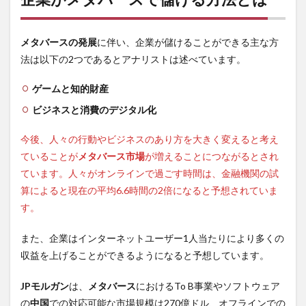
メタバースの発展
に伴い、企業が儲けることができる主な方
法は以下の2つであるとアナリストは述べています。
ゲームと知的財産
ビジネスと消費のデジタル化
今後、人々の行動やビジネスのあり方を大きく変えると考え
ていることが
メタバース市場
が増えることにつながるとされ
ています。人々がオンラインで過ごす時間は、金融機関の試
算によると現在の平均6.6時間の2倍になると予想されていま
す。
また、企業はインターネットユーザー1人当たりにより多くの
収益を上げることができるようになると予想しています。
JPモルガン
は、
メタバース
におけるTo B事業やソフトウェア
の
中国
での対応可能な市場規模は270億ドル、オフラインでの