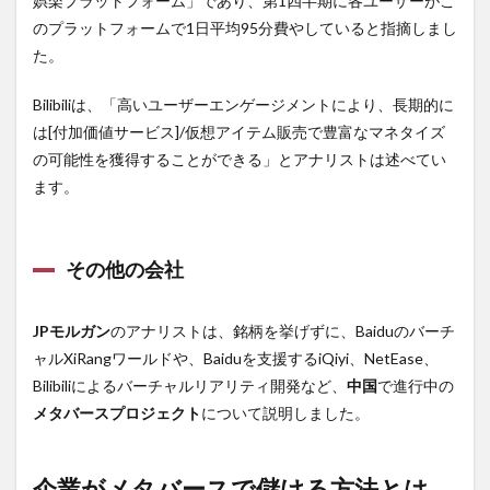
娯楽プラットフォーム」であり、第1四半期に各ユーザーがこ
のプラットフォームで1日平均95分費やしていると指摘しまし
た。
Bilibiliは、「高いユーザーエンゲージメントにより、長期的に
は[付加価値サービス]/仮想アイテム販売で豊富なマネタイズ
の可能性を獲得することができる」とアナリストは述べてい
ます。
その他の会社
JPモルガン
のアナリストは、銘柄を挙げずに、Baiduのバーチ
ャルXiRangワールドや、Baiduを支援するiQiyi、NetEase、
Bilibiliによるバーチャルリアリティ開発など、
中国
で進行中の
メタバースプロジェクト
について説明しました。
企業がメタバースで儲ける方法とは