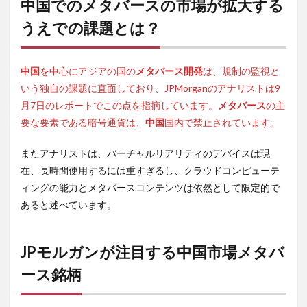
中国でのメタバースの市場が拡大する
うえでの課題とは？
中国
を中心にアジアの国の
メタバース開発
は、規制の監視と
いう独自の課題に直面しており、JPMorganのアナリストは9
月7日のレポートでこの点を指摘しています。
メタバース
の主
要な要素である暗号通貨は、
中国
国内で禁止されています。
またアナリストは、バーチャルリアリティのデバイスは現
在、長時間使用するには重すぎるし、クラウドコンピューテ
ィングの能力とメタバースコンテンツは依然として限定的で
あると述べています。
JPモルガンが注目する中国市場メタバ
ース銘柄