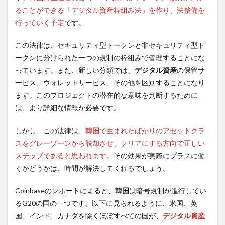
ることができる「デジタル資産枠組み法」を作り、法整備を
行っていく予定
です。
この法律は、セキュリティ型トークンと非セキュリティ型ト
ークンに分けられた一つの規制の枠組みで管理することにな
っています。また、新しい分類では、
デジタル資産
の保管サ
ービス、ウォレットサービス、その他を区別することになり
ます。このプロジェクトの潜在的な意味を判断するために
は、より詳細な情報が必要です。
しかし、この法律は、
韓国
で生まれたばかりのアセットクラ
スをグレーゾーンから脱却させ、クリアにする方向で正しい
ステップであると思われます。
その効果が実際にプラスに働
くかどうかは、時間が解決してくれるでしょう。
Coinbaseのレポートによると、
韓国
は暗号規制が進行してい
るG20の国の一つです。以下に見られるように、米国、英
国、インド、カナダを除くほぼすべての国が、
デジタル資産