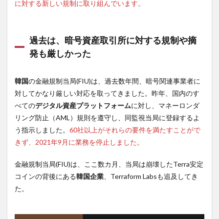
に対する新しい規制に取り組んでいます。
過去は、暗号資産取引所に対する規制や摘
発も厳しかった
韓国
の金融規制当局(FIU)は、過去数年間、暗号関連事業者に
対してかなり厳しい対応を取ってきました。昨年、国内のす
べての
デジタル資産プラットフォーム
に対し、マネーロンダ
リング防止（AML）規則を遵守し、同監視当局に登録するよ
う指示しました。
60社以上がそれらの要件を満たすことがで
きず、2021年9月に業務を停止しました。
金融規制当局(FIU)は、ここ数カ月、当局は崩壊したTerra安定
コインの背後にある
韓国企業
、Terraform Labsも追及してき
た。