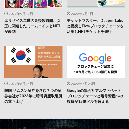
2022年9月12日
2022年9月1日
エリザベス二世の死後数時間、女
チケットマスター、Dapper Labs
王に関連したミームコインとNFT
と提携しFlowブロックチェーンを
が殺到
活用しNFTチケットを発行
2022年8月25日
2022年8月23日
韓国 サムスン証券を含む７つの証
Googleの親会社アルファベット
券会社が2023年に暗号資産取引所
ブロックチェーンと暗号資産への
の立ち上げ
投資が15億ドルを超える