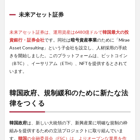
未来アセット証券
未来アセット証券は、運用資産は6480億ドルで
韓国最大の投
資銀行・証券会社
です。同社は
暗号資産事業
のために「Mirae
Asset Consulting」という子会社を設立し、人材採用の手続
きを開始しました。このプラットフォームは、ビットコイン
（BTC）、イーサリアム（ETH）、NFTを提供するとされて
います。
韓国政府、規制緩和のために新たな法
律をつくる
韓国政府
は、新しい大統領の下、新興産業に明確な規制の枠
組みを提供するための立法プロジェクトに取り組んでいま
す。
韓国
の金融委員会（FSC）は、よりオープンな業界を作