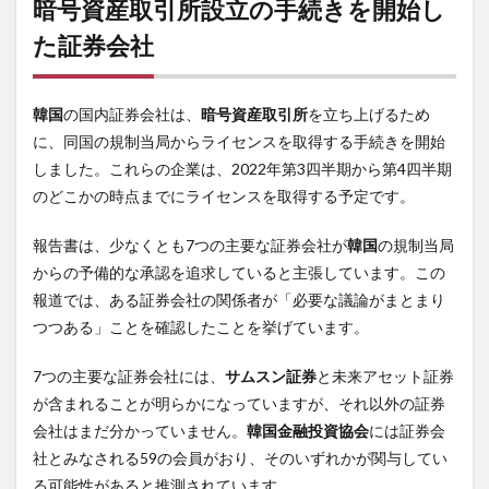
暗号資産取引所設立の手続きを開始し
た証券会社
韓国
の国内証券会社は、
暗号資産取引所
を立ち上げるため
に、同国の規制当局からライセンスを取得する手続きを開始
しました。これらの企業は、2022年第3四半期から第4四半期
のどこかの時点までにライセンスを取得する予定です。
報告書は、少なくとも7つの主要な証券会社が
韓国
の規制当局
からの予備的な承認を追求していると主張しています。この
報道では、ある証券会社の関係者が「必要な議論がまとまり
つつある」ことを確認したことを挙げています。
7つの主要な証券会社には、
サムスン証券
と未来アセット証券
が含まれることが明らかになっていますが、それ以外の証券
会社はまだ分かっていません。
韓国金融投資協会
には証券会
社とみなされる59の会員がおり、そのいずれかが関与してい
る可能性があると推測されています。