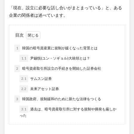
「現在、設立に必要な話し合いがまとまっている」と、ある
企業の関係者は述べています。
目次
1
韓国の暗号資産業に規制が緩くなった背景とは
1.1
尹錫悦(ユン・ソギョル)大統領とは？
2
暗号資産取引所設立の手続きを開始した証券会社
2.1
サムスン証券
2.2
未来アセット証券
3
韓国政府、規制緩和のために新たな法律をつくる
3.1
過去は、暗号資産取引所に対する規制や摘発も厳しか
った