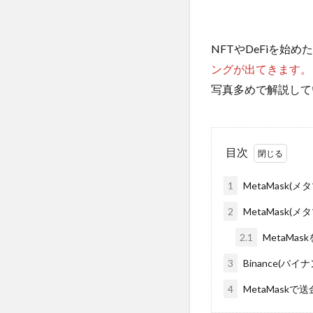
NFTやDeFiを始
ングが出てきます。
写真多めで解説して
目次
1
MetaMask(
2
MetaMask(
2.1
MetaMa
3
Binance(バイ
4
MetaMask