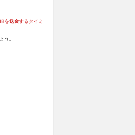
NBを
送金
するタイミ
ょう。