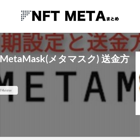
らMetaMask(メタマスク) 送金方
74view