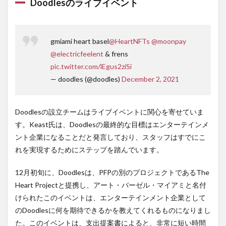
Doodles
のライブイベント
gmiami heart basel
@HeartNFTs
@moonpay
@electricfeelent
& frens
pic.twitter.com/lEgus2ziSi
— doodles (@doodles)
December 2, 2021
Doodlesの設立チームはライブイベントに関心を寄せていま
す。Keast氏は、Doodlesの最終的な目標はエンターテインメ
ント企業になることだと発言しており、スタッフはすでにこ
れを実現するためにステップを踏んでいます。
12月初旬に、Doodlesは、PFPの別のプロジェクトであるThe
Heart Projectと提携し、アート・バーゼル・マイアミと名付
けられたこのイベントは、エンターテインメント企業として
のDoodlesに何を期待できるかを教えてくれるものになりまし
た。このイベントは、支出提案書によると、非常に短い時間