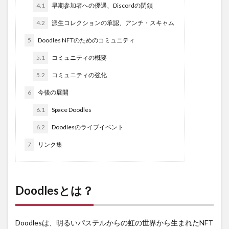
4.1
早期参加者への優遇、Discordの閉鎖
4.2
派生コレクションの承認、アンチ・スキャム
5
Doodles NFTのためのコミュニティ
5.1
コミュニティの概要
5.2
コミュニティの強化
6
今後の展開
6.1
Space Doodles
6.2
Doodlesのライブイベント
7
リンク集
Doodlesとは？
Doodlesは、明るいパステルからの虹の世界から生まれたNFT