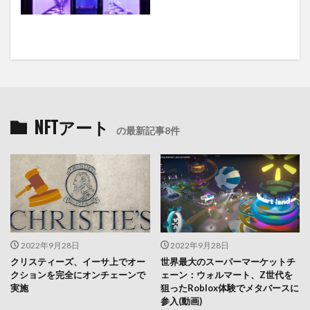
NFTアート
の最新記事8件
2022年9月28日
2022年9月28日
クリスティーズ、イーサ上でオー
世界最大のスーパーマーケットチ
クションを完全にオンチェーンで
ェーン：ウォルマート、Z世代を
実施
狙ったRoblox体験でメタバースに
参入(動画)