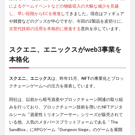
によるゲームイベントなどの物販収入の大幅な減少を見越
し、早い段階からECを推進
してきました。現在はフィギュア
や雑貨などのグッズが中心ですが、今回の2製品を皮切りに、
次世代技術の活用を本格的に推進する
意向を示しています。
スクエニ、エニックスがweb3事業を
本格化
スクエニ、エニックス
は、昨年11月、
NFT
の事業化とブロッ
クチェーンゲームへの注力を発表しています。
同社は、以前から暗号資産やブロックチェーン関連の取り組
みを行っており、ブロックチェーン技術を用いたNFTデジタ
ルシール『資産性ミリオンアーサー』シリーズが販売されて
いる他、人気のメタバースプラットフォームである「The
SandBox」にRPGゲーム『Dungeon Siege』のゲームを展開