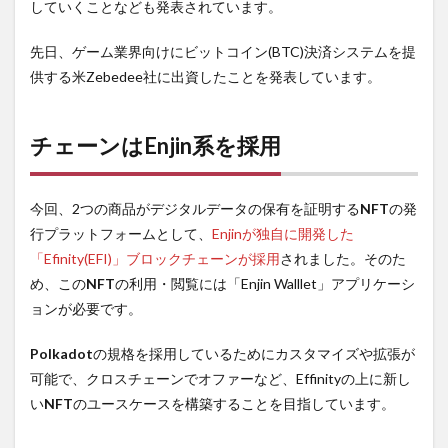
していくことなども発表されています。
先日、ゲーム業界向けにビットコイン(BTC)決済システムを提
供する米Zebedee社に出資したことを発表しています。
チェーンはEnjin系を採用
今回、2つの商品がデジタルデータの保有を証明する
NFT
の発
行プラットフォームとして、
Enjinが独自に開発した
「Efinity(EFI)」ブロックチェーンが採用
されました。そのた
め、この
NFT
の利用・閲覧には「Enjin Walllet」アプリケーシ
ョンが必要です。
Polkadot
の規格を採用しているためにカスタマイズや拡張が
可能で、クロスチェーンでオファーなど、Effinityの上に新し
い
NFT
のユースケースを構築することを目指しています。