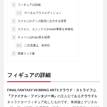
1
フィギュアの詳細
1.1
デジタルプラスエディション
2
スクエニがグッズ販売に注力する背景
3
スクエニ、エニックスがweb3事業を本格化
4
チェーンはEnjin系を採用
4.1
二次流通は、未対応
5
関連リンク集
フィギュアの詳細
FINAL FANTASY VII BRING ARTS クラウド・ストライフ
は、
『ファイナル・ファンタジーⅦ』
の主人公である
クラウド
を
キャラクターフィギュア化したものです。単体版とデジタル