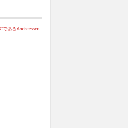
るAndreessen