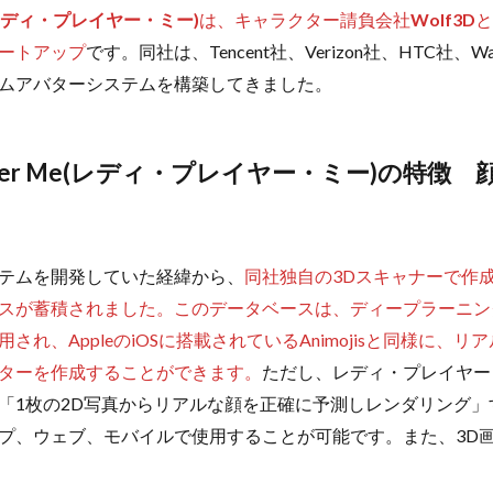
 Me(レディ・プレイヤー・ミー)
は、キャラクター請負会社
Wolf3D
と
ートアップ
です。同社は、Tencent社、Verizon社、HTC社、W
ムアバターシステムを構築してきました。
Player Me(レディ・プレイヤー・ミー)の特
テムを開発していた経緯から、
同社独自の3Dスキャナーで作
スが蓄積されました。このデータベースは、ディープラーニン
され、AppleのiOSに搭載されているAnimojisと同様に、
ターを作成することができます。
ただし、レディ・プレイヤー
「1枚の2D写真からリアルな顔を正確に予測しレンダリング」
プ、ウェブ、モバイルで使用することが可能です。また、3D