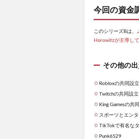
今回の資金
このシリーズBは、
Horowitzが主導し
その他の出
Robloxの共同設立者D
Twitchの共同設立者J
King Gamesの共同設
スポーツとエンターテイメ
TikTokで有名
Punk6529