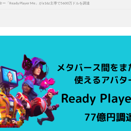
eady Player Me」がa16z主導で5600万ドルを調達