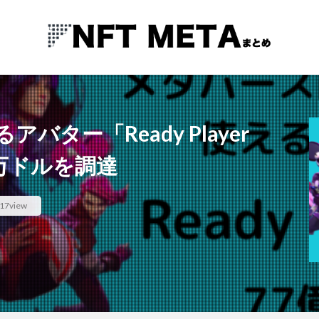
ター「Ready Player
0万ドルを調達
17view