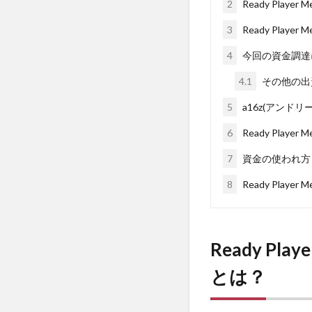
2
Ready Pla
3
Ready Pla
4
今回の資金調達
4.1
その他の出
5
a16z(アンド
6
Ready Pla
7
資金の使われ方
8
Ready Pla
Ready P
とは？