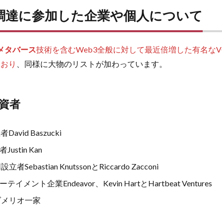
調達に参加した企業や個人について
メタバース
技術を含むWeb3全般に対して最近倍増した有名なVCであ
ており
、同様に大物のリストが加わっています。
資者
avid Baszucki
ustin Kan
立者Sebastian KnutssonとRiccardo Zacconi
ント企業Endeavor、Kevin HartとHartbeat Ventures
なダメリオ一家