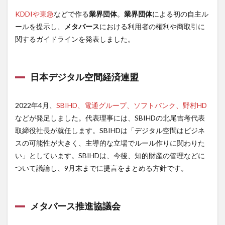
KDDIや東急
などで作る
業界団体
。
業界団体
による初の自主ル
ールを提示し、
メタバース
における利用者の権利や商取引に
関するガイドラインを発表しました。
日本デジタル空間経済連盟
2022年4月、
SBIHD、電通グループ、ソフトバンク、野村HD
などが発足しました。代表理事には、SBIHDの北尾吉考代表
取締役社長が就任します。SBIHDは「デジタル空間はビジネ
スの可能性が大きく、主導的な立場でルール作りに関わりた
い」としています。SBIHDは、今後、知的財産の管理などに
ついて議論し、9月末までに提言をまとめる方針です。
メタバース推進協議会