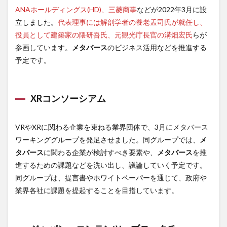
ANAホールディングス(HD)、三菱商事
などが2022年3月に設
立しました。
代表理事には解剖学者の養老孟司氏が就任し、
役員として建築家の隈研吾氏、元観光庁長官の溝畑宏氏
らが
参画しています。
メタバース
のビジネス活用などを推進する
予定です。
XRコンソーシアム
VRやXRに関わる企業を束ねる業界団体で、3月にメタバース
ワーキンググループを発足させました。同グループでは、
メ
タバース
に関わる企業が検討すべき要素や、
メタバース
を推
進するための課題などを洗い出し、議論していく予定です。
同グループは、提言書やホワイトペーパーを通じて、政府や
業界各社に課題を提起することを目指しています。