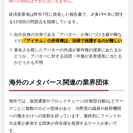
間への対応は十分とはいえません
。
経済産業省は昨年7月に発表した報告書で、
メタバース
に関す
る12項目の問題点を指摘しています。
自分自身の分身である「アバター」が身につける服や靴な
どの
「アイテム」の所有権は、法律で保護するのが難しい
著名人を模したアバターの作成が著作権の侵害にあたるか
どうか、アバターに対する誹謗・中傷が名誉侵害に当たる
かどうかも不明
海外のメタバース関連の業界団体
海外では、仮想通貨やブロックチェーン(分散型台帳)などテー
マごとに複数のロビー団体があり、与野党の議員や政府機関
への働きかけへの役割を担っています。最終的にファンドや
大企業が参加する団体が存在感を発揮するケースが多いで
す。