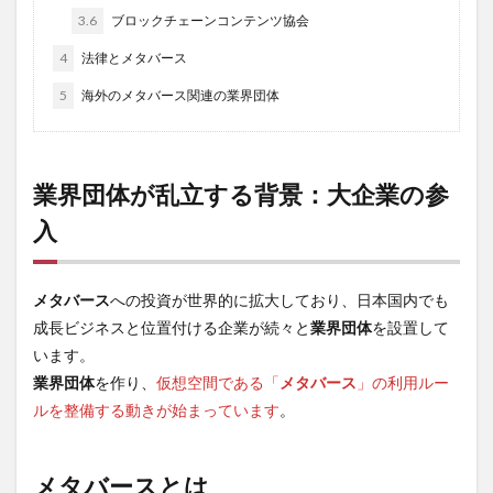
3.6
ブロックチェーンコンテンツ協会
4
法律とメタバース
5
海外のメタバース関連の業界団体
業界団体が乱立する背景：大企業の参
入
メタバース
への投資が世界的に拡大しており、日本国内でも
成長ビジネスと位置付ける企業が続々と
業界団体
を設置して
います。
業界団体
を作り、
仮想空間である「
メタバース
」の利用ルー
ルを整備する動きが始まっています
。
メタバースとは