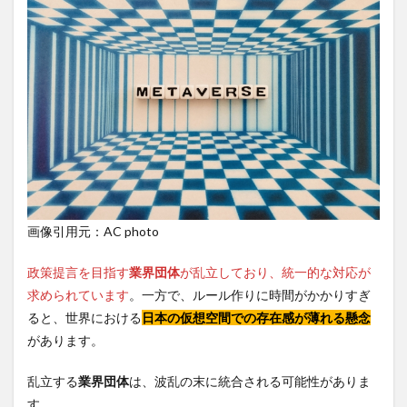
画像引用元：AC photo
政策提言を目指す
業界団体
が乱立しており、統一的な対応が
求められています
。一方で、ルール作りに時間がかかりすぎ
ると、世界における
日本の仮想空間での存在感が薄れる懸念
があります。
乱立する
業界団体
は、波乱の末に統合される可能性がありま
す。