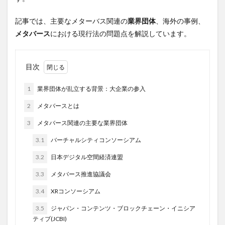
記事では、主要なメターバス関連の
業界団体
、海外の事例、
メタバース
における現行法の問題点を解説しています。
目次
1
業界団体が乱立する背景：大企業の参入
2
メタバースとは
3
メタバース関連の主要な業界団体
3.1
バーチャルシティコンソーシアム
3.2
日本デジタル空間経済連盟
3.3
メタバース推進協議会
3.4
XRコンソーシアム
3.5
ジャパン・コンテンツ・ブロックチェーン・イニシア
ティブ(JCBI)